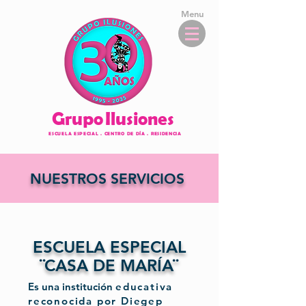
Menu
Grupo
Ilusione
s
ESCUELA ESPECIAL . CENTRO DE DÍA . RESIDENCIA
NUESTROS SERVICIOS
ESCUELA ESPECIAL
¨CASA DE MARÍA¨
Es una institución
educativa
reconocida por Diegep