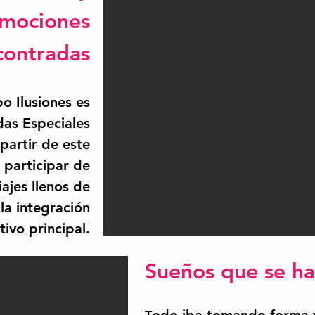
mociones
contradas
o Ilusiones es
das Especiales
 partir de este
participar de
iajes llenos de
la integración
tivo principal.
Sueños que se ha