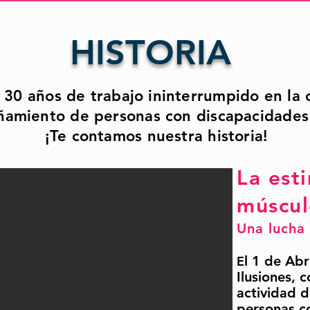
HISTORIA
a 30 años de trabajo ininterrumpido en la 
amiento de personas con discapacidades 
¡Te contamos nuestra historia!
La est
múscul
Una luc
ha
l 1 de Abr
E
Ilusiones, 
actividad d
personas c