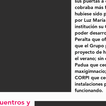
sus puertas a
cobraba más f
hubiese sido p
por Luz María
institución s
poder desarrol
Peralta que of
que el Grupo 
proyecto de h
el verano; sin
Padua que ced
maxigimnacio; 
CORPI que ced
instalaciones 
funcionando.
uentros y