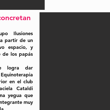
concretan
o Ilusiones
a partir de un
vo espacio, y
e de los papás
e logra dar
 Equinoterapia
ior en el club
aciela Cataldi
una yegua que
integrante muy
da.