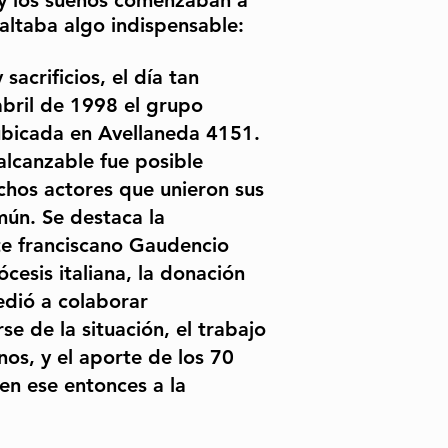
y los sueños comenzaban a
altaba algo indispensable:
sacrificios, el día tan
abril de 1998 el grupo
ubicada en Avellaneda 4151.
alcanzable fue posible
chos actores que unieron sus
mún. Se destaca la
te franciscano Gaudencio
cesis italiana, la donación
edió a colaborar
e de la situación, el trabajo
nos, y el aporte de los 70
n ese entonces a la