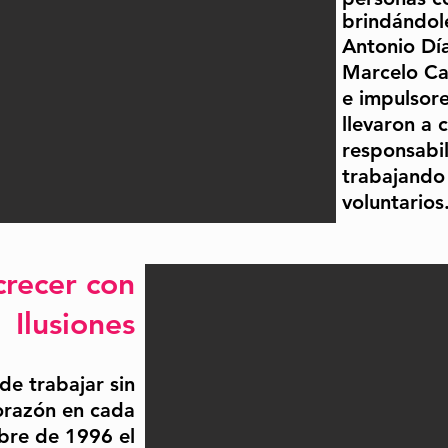
brindándole
Antonio Dí
Marcelo Ca
e impulsor
llevaron a 
responsabi
trabajando
voluntarios
crecer con
Ilusiones
de trabajar sin
orazón en cada
bre de 1996 el