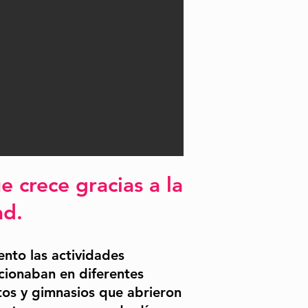
 crece gracias a la
ad.
nto las actividades
cionaban en diferentes
to
s y gimnasios que abrieron