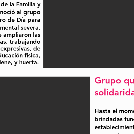
de la Familia y
noció al grupo
ro de Día para
mental severa.
e ampliaron las
as, trabajando
 expresivas, de
ucación física,
iene, y huerta.
Grupo que
solidarid
Hasta el mome
brindadas fun
establecimien