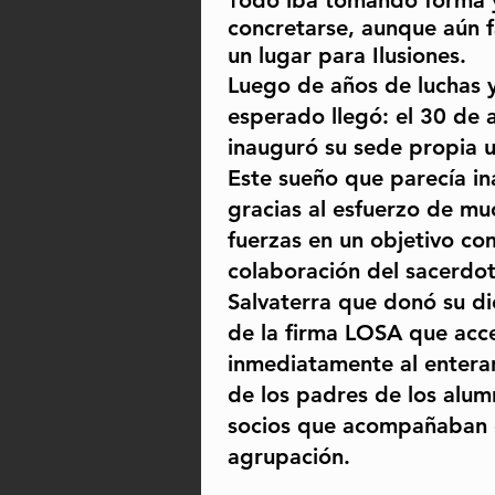
odo iba tomando forma 
T
concretarse, aunque aún f
un lugar para Ilusiones.
Luego de años de luchas y 
esperado llegó: el 30 de 
inauguró su sede propia 
Este sueño que parecía in
gracias al esfuerzo de mu
fuerzas en un objetivo co
colaboración del sacerdo
Salvaterra que donó su dió
de la firma LOSA que acc
inmediatamente al enterars
de los padres de los alum
socios que acompañaban e
agrupación.