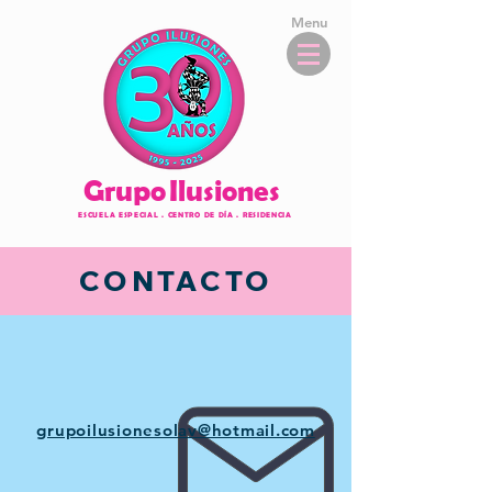
Menu
Grupo
Ilusione
s
ESCUELA ESPECIAL . CENTRO DE DÍA . RESIDENCIA
CONTACTO
grupoilusionesolav@hotmail.com